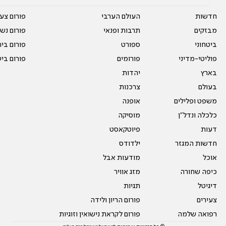
חדשות
העולם הערבי
פורום צע
מבזקים
תרבות ופנאי
פורום נשו
ביטחוני
ספורט
פורום בי
פוליטי-מדיני
פורומים
פורום בי
בארץ
יהדות
בעולם
צרכנות
משפט ופלילים
אופנה
כלכלה ונדל"ן
מוסיקה
דעות
פיוטקאסט
חדשות המגזר
ילדודס
אוכל
מודעות אבל
כיפה שחורה
מזג אוויר
דיגיטל
תגיות
צעירים
פורום הריון ולידה
רפואה שלמה
פורום לקראת נישואין וזוגיות