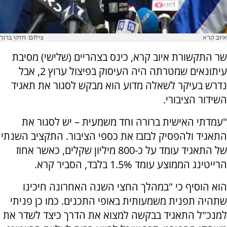
איוב קרא
צילום: חזקי ברוך
שר התקשורת איוב קרא, כינס בצהריים (שלישי) מסיבת
עיתונאים שמטרתה היה העיסוק בפיצול ערוץ 2, אבל
נדרש בעיקר לשאלה מדוע הוא מבקש לסגור את תאגיד
השידור הציבורי.
"עמדתי האישית ברורה וחד משמעית – יש לסגור את
התאגיד ולהפסיק לבזבז את כספי הציבור. התקציב השנתי
של התאגיד עומד על כ-800 מיליון שקלים, כאשר אחוז
הרייטינג הממוצע עומד 1.5% בלבד, הסביר קרא.
הוא הוסיף כי "במהלך החצי השנה האחרונה חיכינו
שתהיה תפנית משמעותית באופי התכנים. כמו כן פניתי
למנכ"ל התאגיד בבקשה למצוא את הדרך כיצד לשדר את