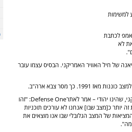
ע למשימות
ראמפ לכתבת
את לא
".
אנה של חיל האוויר האמריקני. הבסיס עצמו עובר
19. כך מסר צבא ארה"ב.
ני, שהינו יהודי – אמר לאתר
Defense One
: "זהו
 זה יותר כ[מצב שבו] אנחנו לא עורכים תוכניות
מציאות של המצב הגלובלי שבו אנו מוצאים את
מה".