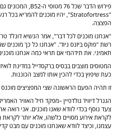
פירוש הדבר שכל 76 מטוסי ה-
B52, המכונים גם
"Stratofortress",
יהיו מוכנים להמריא בכל רג
הפצצה.
"אנחנו מוכנים לכל דבר", אמר הנשיא דונלד ט
רשת "פוקס ביזנס ניוז". "אנחנו כל כך מוכנים ש
תאמיני. את תידהמי אם תראי כמה אנחנו מוכנים
המטוסים מוצבים בבסיס ברקסדייל במדינת לואיזי
כעת שיפוץ בכדי להכין אותו למצב הכוננות.
זו תהיה הפעם הראשונה שצי המפציצים מוכנס למצב כוננות מאז 91
הגנרל דיוויד גולדפיין –מפקד חיל האוויר האמריק
צעד נוסף בכדי לוודא שאנו מוכנים. אני רואה את
לקראת אירוע מסויים כלשהו, אלא יותר לקראת ה
עצמנו, וכיצד לוודא שאנחנו מוכנים עם מבט קדי