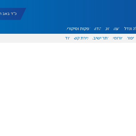
כ"ד באב תשפ"ו |
 ונדל"ן
דעות
אוכל
יהדות
הפקות וסיקורים
ספורט
פורומים
אתר ישיבה
יצירת קשר
עוד