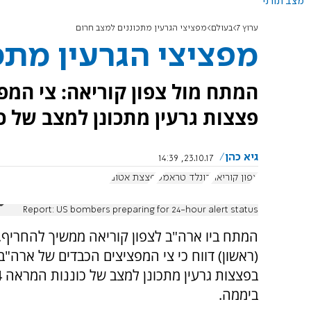
מצב תורני
ערוץ 7
בעולם
מפציצי הגרעין מתכוננים למצב חרום
מפציצי הגרעין מתכ
המתח מול צפון קוריאה: צי המפ
פצצות גרעין מתכונן למצב של כוננות המרא
גיא כהן
23.10.17, 14:39
צפון קוריאה
דונלד טראמפ
פצצת אטום
Report: US bombers preparing for 24-hour alert status
המתח ביו ארה"ב לצפון קוריאה ממשיך להחריף. 
(ראשון) דווח כי צי המפציצים הכבדים של ארה"
ביממה.