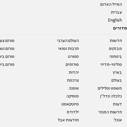
המייל האדום
עברית
English
מדורים
חדשות
העולם הערבי
פורום צע
מבזקים
תרבות ופנאי
פורום נשו
ביטחוני
ספורט
פורום בי
פוליטי-מדיני
פורומים
פורום בי
בארץ
יהדות
בעולם
צרכנות
משפט ופלילים
אופנה
כלכלה ונדל"ן
מוסיקה
דעות
פיוטקאסט
חדשות המגזר
ילדודס
אוכל
מודעות אבל