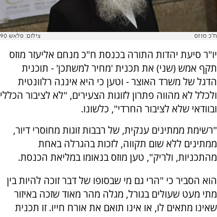
ח"כ מוזס
צילום: פלאש 90
יו"ר סיעת יהדות התורה בכנסת ח"כ מנחם אליעזר מוזס
תקף אמש (שני) את תכנית 'מחיר למשתכן' - תוכנית
הדגל של משרד האוצר - וטען כי היא איננה רלוונטית
ולכלל לא מהווה פתרון לזוגות הצעירים, "לא לציבור הכללי
ובוודאי שלא לציבור החרדי", כלשונו.
"רשימת ממתינים ענקית, של רבבות זוגות מחוסרי דיור,
ממתינים ללא שום תקווה, לזכות בהגרלה באחת
מהתכניות, ולריק", טען מוזס בנאומו במליאת הכנסת.
הוא הסביר כי "הרי גם מי שבסופו של דבר זוכה להיות בין
מתי מעט שעולים בגורל, מגלה מהר מאוד שזכה באיזור
שאינו מתאים לו, או אינו תואם את אורח חייו. זו תכנית