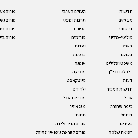
חדשות
העולם הערבי
פורום צע
מבזקים
תרבות ופנאי
פורום נשו
ביטחוני
ספורט
פורום בי
פוליטי-מדיני
פורומים
פורום בי
בארץ
יהדות
בעולם
צרכנות
משפט ופלילים
אופנה
כלכלה ונדל"ן
מוסיקה
דעות
פיוטקאסט
חדשות המגזר
ילדודס
אוכל
מודעות אבל
כיפה שחורה
מזג אוויר
דיגיטל
תגיות
צעירים
פורום הריון ולידה
רפואה שלמה
פורום לקראת נישואין וזוגיות