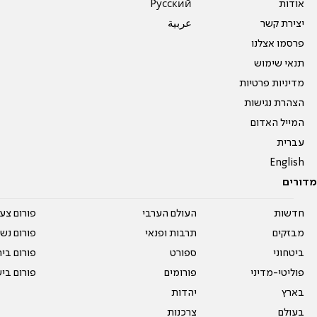
אודות
Pусский
יצירת קשר
عربية
פרסמו אצלנו
תנאי שימוש
מדיניות פרטיות
הצהרת נגישות
המייל האדום
עברית
English
מדורים
חדשות
העולם הערבי
פורום צע
מבזקים
תרבות ופנאי
פורום נשו
ביטחוני
ספורט
פורום בי
פוליטי-מדיני
פורומים
פורום בי
בארץ
יהדות
בעולם
צרכנות