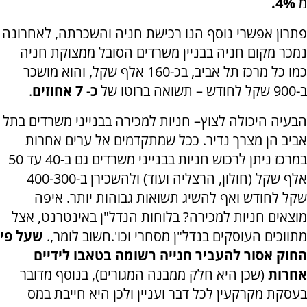
מ
4%.
פתרון אפשרי נוסף הנו רכישת חניה והשכרתה, לאחרונה
נמכר מקום חניה בבניין משרדים הסובל ממצוקת חניה
כמו כל מרכז תל אביב, בכ-160 אלף שקל, והוא מושכר
ב-900 שקל לחודש – תשואה ברוטו של
כ- 7 אחוזים
.
הבעיה היכולה לצוץ– חניות למכירה בבנייני משרדים בתל
אביב הן מצרך נדיר. ככל שמתקדמים אל ערים אחרות
במרכז ניתן לרכוש חניות בבנייני משרדים גם ב-40 עד 50
אלף שקל (חולון, הרצליה ועוד) ולהשכירן ב-400-300
שקל לחודש ואף להשיג תשואות גבוהות יותר. איפה
מוצאים חניות למכירה? בלוחות הנדל"ן באינטרנט, אצל
מתווכים העוסקים בנדל"ן מסחרי וכו'.חשוב לומר,.
שעל פי
החוק אסור להעביר חנייה רשומה בטאבו לידיים
אחרות
(שכן היא חלק ממבנה המגורים), בנוסף מדובר
בעסקת מקרקעין לכל דבר ועניין ולכן היא חייבת במס