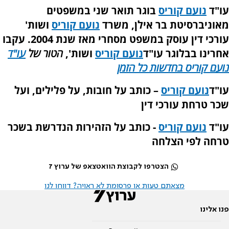
עו"ד
נועם קוריס
בוגר תואר שני במשפטים
מאוניברסיטת בר אילן, משרד
נועם קוריס
ושות'
עורכי דין עוסק במשפט מסחרי מאז שנת 2004. עקבו
אחרינו בבלוגר עו"ד
נועם קוריס
ושות',
הטור של
עו"ד
נועם קוריס בחדשות כל הזמן
עו"ד
נועם קוריס
–
כותב על חובות, על פלילים, ועל
שכר טרחת עורכי דין
עו"ד
נועם קוריס
- כותב על הזהירות הנדרשת בשכר
טרחה לפי הצלחה
הצטרפו לקבוצת הוואטצאפ של ערוץ 7
מצאתם טעות או פרסומת לא ראויה? דווחו לנו
פנו אלינו