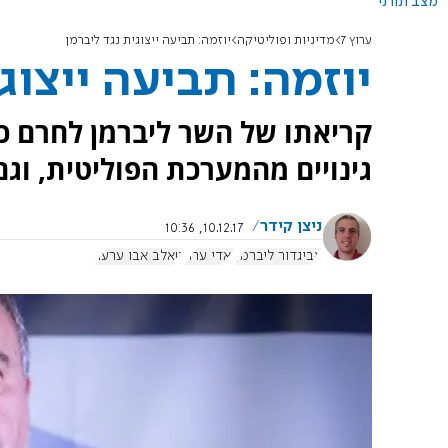
מצב תורני
ערוץ 7
מדיניות ופוליטיקה
יוזמה: תביעה ייצוגית נגד ליברמן
יוזמה: תביעה ייצוג
קריאתו של השר ליברמן לחרם כל
גינויים מהמערכת הפוליטית, וגם
ניצן קידר
10.12.17, 10:36
אביגדור ליברמן
ואדי ערה
טאלב אבו ערער