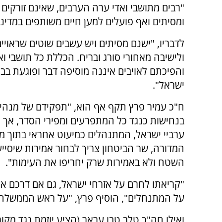
"רבים מתושבי ואדי ערה הערבים, שאינם זורקים 
ומסיתים ואף פועלים למען חיים משותפים במדינ
לדבריו, "ישנם מסיתים ויש עשבים שוטים שראויים 
ולישיבה מאחורי סורג ובריח. הכללת כל תושבי וא
והפיכתם לאויבים איננה מוסיפה דבר ופוגעת בבי
ישראל".
ח"כ עמיר פרץ תקף אף הוא, "תפקידם של מנהיג
בנחישות כנגד כל המתפרעים ומפירי הסדר, אך 
ערביי ישראל, המתנהלים כמיעוט אחראי בתוך מד
המדורה, שר הביטחון צריך לבחור אמירות שיסיי
השטח ולא באמירות שרק יחריפו את העימות".
"קריאתו לחרם על אזרחי ישראל, גם אם דרכם אי
על המתנחלים", הוסיף פרץ, "על ראש הממשלה
ואילו חה"כ טלב טבו עראר (הציע יוזמת נגד מק