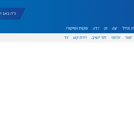
כ"ה באב תשפ"ו |
 ונדל"ן
דעות
אוכל
יהדות
הפקות וסיקורים
ספורט
פורומים
אתר ישיבה
יצירת קשר
עוד