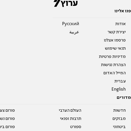
פנו אלינו
אודות
Pусский
יצירת קשר
عربية
פרסמו אצלנו
תנאי שימוש
מדיניות פרטיות
הצהרת נגישות
המייל האדום
עברית
English
מדורים
חדשות
העולם הערבי
פורום צע
מבזקים
תרבות ופנאי
פורום נשו
ביטחוני
ספורט
פורום בי