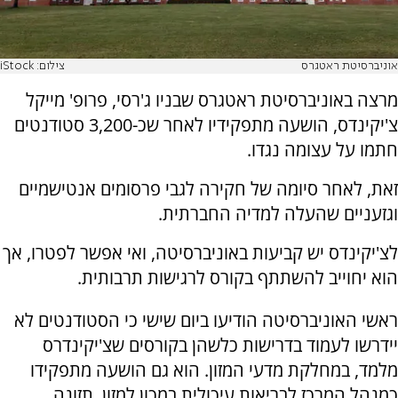
אוניברסיטת ראטגרס
צילום: iStock
מרצה באוניברסיטת ראטגרס שבניו ג'רסי, פרופ' מייקל
צ'יקינדס, הושעה מתפקידיו לאחר שכ-3,200 סטודנטים
חתמו על עצומה נגדו.
זאת, לאחר סיומה של חקירה לגבי פרסומים אנטישמיים
וגזעניים שהעלה למדיה החברתית.
לצ'יקינדס יש קביעות באוניברסיטה, ואי אפשר לפטרו, אך
הוא יחוייב להשתתף בקורס לרגישות תרבותית.
ראשי האוניברסיטה הודיעו ביום שישי כי הסטודנטים לא
יידרשו לעמוד בדרישות כלשהן בקורסים שצ'יקינדרס
מלמד, במחלקת מדעי המזון. הוא גם הושעה מתפקידו
כמנהל המרכז לבריאות עיכולית במכון למזון, תזונה