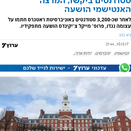
סטודנטים ביקשו, המרצה
האנטישמי הושעה
לאחר שכ-3,200 סטודנטים באוניברסיטת ראטגרס חתמו על
עצומה נגדו, פרופ' מייקל צ'יקינדס הושעה מתפקידיו.
גיא כהן
10.12.17, 21:44
אנטישמיות
אוניברסיטה
יהדות ארה"ב