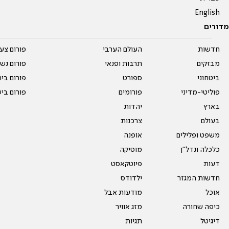
English
מדורים
חדשות
העולם הערבי
פורום צע
מבזקים
תרבות ופנאי
פורום נשו
ביטחוני
ספורט
פורום בי
פוליטי-מדיני
פורומים
פורום בי
בארץ
יהדות
בעולם
צרכנות
משפט ופלילים
אופנה
כלכלה ונדל"ן
מוסיקה
דעות
פיוטקאסט
חדשות המגזר
ילדודס
אוכל
מודעות אבל
כיפה שחורה
מזג אוויר
דיגיטל
תגיות