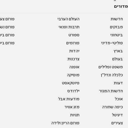
מדורים
חדשות
העולם הערבי
פורום צע
מבזקים
תרבות ופנאי
פורום נשו
ביטחוני
ספורט
פורום בי
פוליטי-מדיני
פורומים
פורום בי
בארץ
יהדות
בעולם
צרכנות
משפט ופלילים
אופנה
כלכלה ונדל"ן
מוסיקה
דעות
פיוטקאסט
חדשות המגזר
ילדודס
אוכל
מודעות אבל
כיפה שחורה
מזג אוויר
דיגיטל
תגיות
צעירים
פורום הריון ולידה