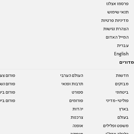
פרסמו אצלנו
תנאי שימוש
מדיניות פרטיות
הצהרת נגישות
המייל האדום
עברית
English
מדורים
חדשות
העולם הערבי
פורום צע
מבזקים
תרבות ופנאי
פורום נשו
ביטחוני
ספורט
פורום בי
פוליטי-מדיני
פורומים
פורום בי
בארץ
יהדות
בעולם
צרכנות
משפט ופלילים
אופנה