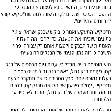
הפירעון המוקדם. אנחנו חולקים על הטענה שמדובר
ברווחים עתידיים, התשלום בא לפצות את הבנק על
ההפסד הכלכלי שנגרם לו, וזה שווה למה שח"כ קיש קורא
לו רווחים עתידיים".
ח"כ קיש התעקש ואמר כי ביקש שבנק ישראל יציג לו
נתונים שיוכיחו את הטענה, כדי להבין מה העלות
האמתית של הבנקים ולפצות אותם רק עבורה. פרץ
השיבה כי "זה נתון פנימי של הבנקים וזה בעייתי".
היא הוסיפה כי יש הבדל בין עלות גיוס הכספים של בנק
קטן לעומת בנק גדול, כאשר בנק גדול מגייס כספים
בעלות נמוכה יותר. פרץ הסבירה כי אם תתקבל הצעת
ח"כ קיש, עמלת פירעון של הלוואה מבנק קטן תהייה
גבוהה יותר מעמלה של בנק גדול, והדבר לא יטיב עם
הלקוחות.
מנהלת מחלקת המחקר של איגוד הבנקים, גלי כספרי,