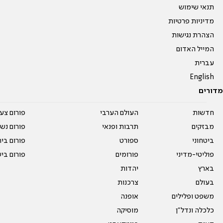
תנאי שימוש
מדיניות פרטיות
הצהרת נגישות
המייל האדום
עברית
English
מדורים
חדשות
העולם הערבי
פורום צע
מבזקים
תרבות ופנאי
פורום נשו
ביטחוני
ספורט
פורום בי
פוליטי-מדיני
פורומים
פורום בי
בארץ
יהדות
בעולם
צרכנות
משפט ופלילים
אופנה
כלכלה ונדל"ן
מוסיקה