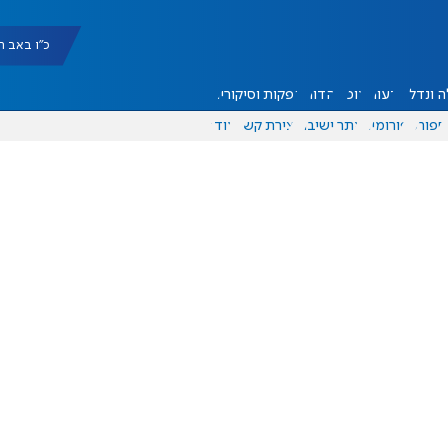
כ"ו באב תשפ"ו |
 ונדל"ן
דעות
אוכל
יהדות
הפקות וסיקורים
ספורט
פורומים
אתר ישיבה
יצירת קשר
עוד