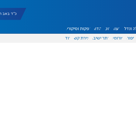
כ"ד באב תשפ"ו |
 ונדל"ן
דעות
אוכל
יהדות
הפקות וסיקורים
ספורט
פורומים
אתר ישיבה
יצירת קשר
עוד