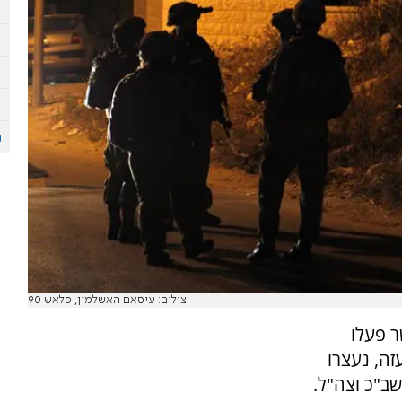
צילום: עיסאם האשלמון, פלאש 90
ר פעלו
זה, נעצרו
ב"כ וצה"ל.