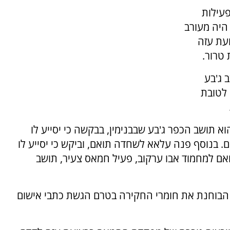
עילות
היה מעורב
ועת עזה
טרור.
 ג'בע
שבבנימין להקים חוליית טרור ולרכוש רובה M16 לטובת
 תושב הכפר ג'בע שבבנימין, בבקשה כי יסייע לו
אלפי שקלים. בנוסף פנה עלאא לשחדה תואם, וביקש כי יסייע לו
אם למחמוד אבו ערקוב, פעיל חמאס צעיר, תושב
הבוחנת את חומרי החקירה בטרם הגשת כתבי אישום