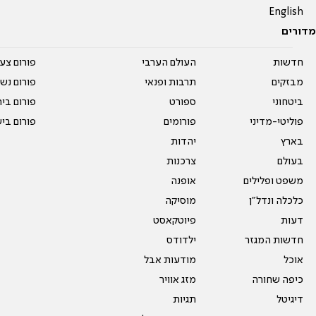
English
מדורים
חדשות
העולם הערבי
פורום צע
מבזקים
תרבות ופנאי
פורום נשו
ביטחוני
ספורט
פורום בי
פוליטי-מדיני
פורומים
פורום בי
בארץ
יהדות
בעולם
צרכנות
משפט ופלילים
אופנה
כלכלה ונדל"ן
מוסיקה
דעות
פיוטקאסט
חדשות המגזר
ילדודס
אוכל
מודעות אבל
כיפה שחורה
מזג אוויר
דיגיטל
תגיות