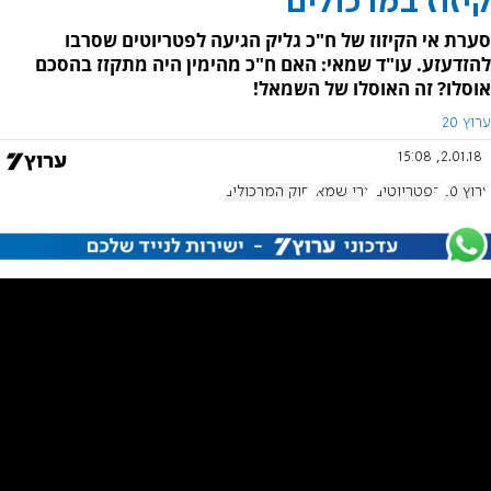
קיזוז במרכולים
סערת אי הקיזוז של ח"כ גליק הגיעה לפטריוטים שסרבו
להזדעזע. עו"ד שמאי: האם ח"כ מהימין היה מתקזז בהסכם
אוסלו? זה האוסלו של השמאל!
ערוץ 20
2.01.18, 15:08
ערוץ 20
הפטריוטים
ארי שמאי
חוק המרכולים