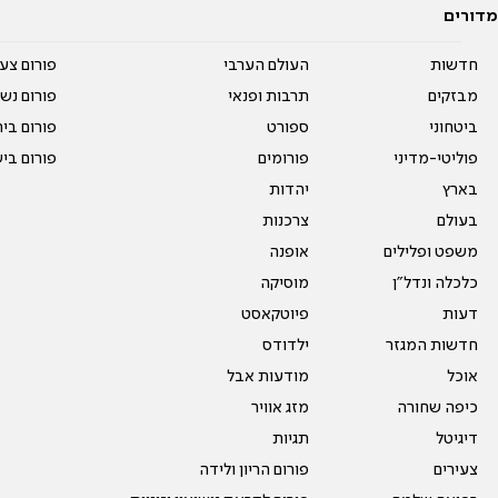
מדורים
חדשות
העולם הערבי
פורום צע
מבזקים
תרבות ופנאי
פורום נשו
ביטחוני
ספורט
פורום בי
פוליטי-מדיני
פורומים
פורום בי
בארץ
יהדות
בעולם
צרכנות
משפט ופלילים
אופנה
כלכלה ונדל"ן
מוסיקה
דעות
פיוטקאסט
חדשות המגזר
ילדודס
אוכל
מודעות אבל
כיפה שחורה
מזג אוויר
דיגיטל
תגיות
צעירים
פורום הריון ולידה