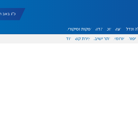
כ"ג באב תשפ"ו |
 ונדל"ן
דעות
אוכל
יהדות
הפקות וסיקורים
ספורט
פורומים
אתר ישיבה
יצירת קשר
עוד