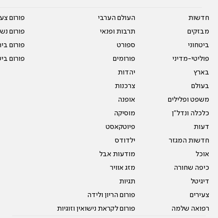
חדשות
העולם הערבי
פורום צע
מבזקים
תרבות ופנאי
פורום נשו
ביטחוני
ספורט
פורום בי
פוליטי-מדיני
פורומים
פורום בי
בארץ
יהדות
בעולם
צרכנות
משפט ופלילים
אופנה
כלכלה ונדל"ן
מוסיקה
דעות
פיוטקאסט
חדשות המגזר
ילדודס
אוכל
מודעות אבל
כיפה שחורה
מזג אוויר
דיגיטל
תגיות
צעירים
פורום הריון ולידה
רפואה שלמה
פורום לקראת נישואין וזוגיות