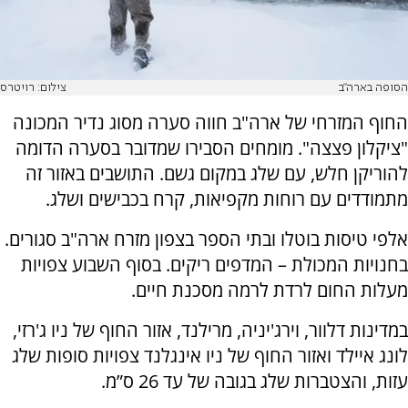
הסופה בארה"ב
צילום: רויטרס
החוף המזרחי של ארה"ב חווה סערה מסוג נדיר המכונה
"ציקלון פצצה". מומחים הסבירו שמדובר בסערה הדומה
להוריקן חלש, עם שלג במקום גשם. התושבים באזור זה
מתמודדים עם רוחות מקפיאות, קרח בכבישים ושלג.
אלפי טיסות בוטלו ובתי הספר בצפון מזרח ארה"ב סגורים.
בחנויות המכולת – המדפים ריקים. בסוף השבוע צפויות
מעלות החום לרדת לרמה מסכנת חיים.
במדינות דלוור, וירג'יניה, מרילנד, אזור החוף של ניו ג'רזי,
לונג איילד ואזור החוף של ניו אינגלנד צפויות סופות שלג
עזות, והצטברות שלג בגובה של עד 26 ס”מ.