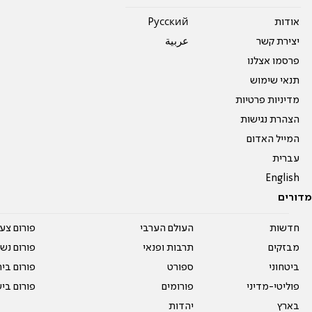
אודות
Pусский
יצירת קשר
عربية
פרסמו אצלנו
תנאי שימוש
מדיניות פרטיות
הצהרת נגישות
המייל האדום
עברית
English
מדורים
חדשות
העולם הערבי
פורום צע
מבזקים
תרבות ופנאי
פורום נשו
ביטחוני
ספורט
פורום בי
פוליטי-מדיני
פורומים
פורום בי
בארץ
יהדות