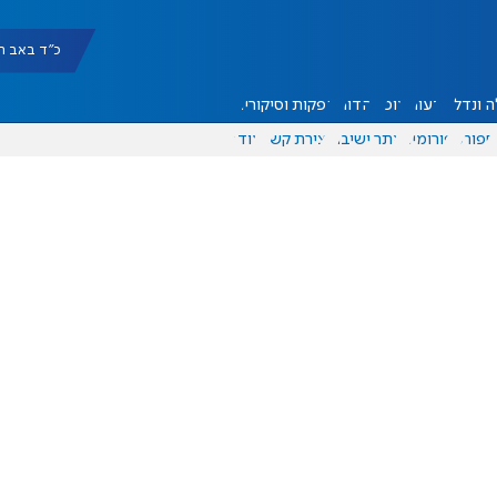
כ"ד באב תשפ"ו |
 ונדל"ן
דעות
אוכל
יהדות
הפקות וסיקורים
ספורט
פורומים
אתר ישיבה
יצירת קשר
עוד