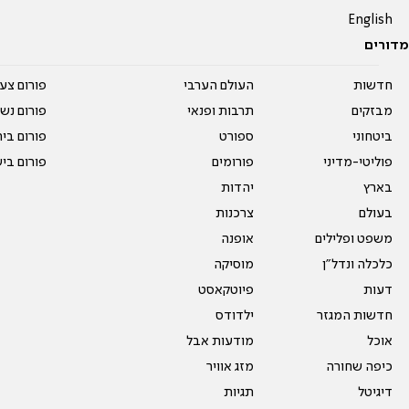
English
מדורים
חדשות
העולם הערבי
פורום צע
מבזקים
תרבות ופנאי
פורום נשו
ביטחוני
ספורט
פורום בי
פוליטי-מדיני
פורומים
פורום בי
בארץ
יהדות
בעולם
צרכנות
משפט ופלילים
אופנה
כלכלה ונדל"ן
מוסיקה
דעות
פיוטקאסט
חדשות המגזר
ילדודס
אוכל
מודעות אבל
כיפה שחורה
מזג אוויר
דיגיטל
תגיות