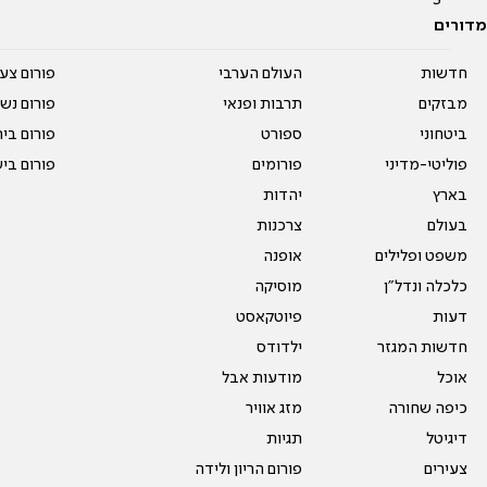
מדורים
חדשות
העולם הערבי
פורום צע
מבזקים
תרבות ופנאי
פורום נשו
ביטחוני
ספורט
פורום בי
פוליטי-מדיני
פורומים
פורום בי
בארץ
יהדות
בעולם
צרכנות
משפט ופלילים
אופנה
כלכלה ונדל"ן
מוסיקה
דעות
פיוטקאסט
חדשות המגזר
ילדודס
אוכל
מודעות אבל
כיפה שחורה
מזג אוויר
דיגיטל
תגיות
צעירים
פורום הריון ולידה