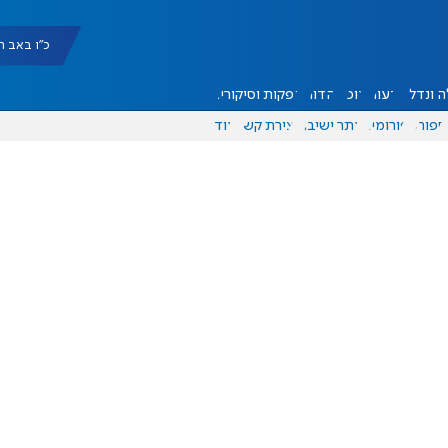
כ"ו באב תשפ"ו |
 ונדל"ן
דעות
אוכל
יהדות
הפקות וסיקורים
ספורט
פורומים
אתר ישיבה
יצירת קשר
עוד