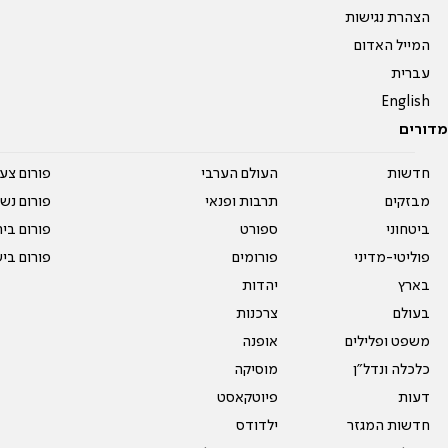
הצהרת נגישות
המייל האדום
עברית
English
מדורים
חדשות
העולם הערבי
פורום צע
מבזקים
תרבות ופנאי
פורום נשו
ביטחוני
ספורט
פורום בי
פוליטי-מדיני
פורומים
פורום בי
בארץ
יהדות
בעולם
צרכנות
משפט ופלילים
אופנה
כלכלה ונדל"ן
מוסיקה
דעות
פיוטקאסט
חדשות המגזר
ילדודס