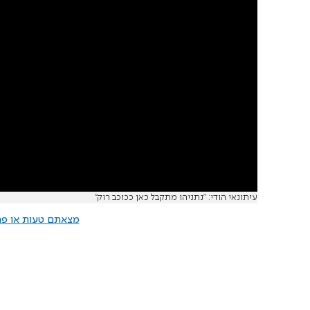
עיתונאי הודי: "נתניהו מתקבל כאן ככוכב רוק"
מצאתם טעות או פרס