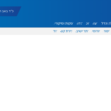
כ"ד באב תשפ"ו |
 ונדל"ן
דעות
אוכל
יהדות
הפקות וסיקורים
ספורט
פורומים
אתר ישיבה
יצירת קשר
עוד