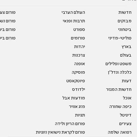
חדשות
העולם הערבי
פורום צע
מבזקים
תרבות ופנאי
פורום נשו
ביטחוני
ספורט
פורום בי
פוליטי-מדיני
פורומים
פורום בי
בארץ
יהדות
בעולם
צרכנות
משפט ופלילים
אופנה
כלכלה ונדל"ן
מוסיקה
דעות
פיוטקאסט
חדשות המגזר
ילדודס
אוכל
מודעות אבל
כיפה שחורה
מזג אוויר
דיגיטל
תגיות
צעירים
פורום הריון ולידה
רפואה שלמה
פורום לקראת נישואין וזוגיות