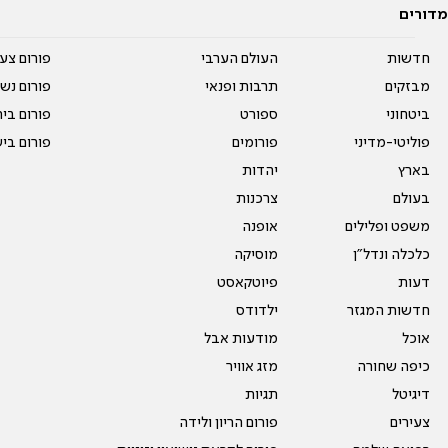
מדורים
חדשות
העולם הערבי
פורום צע
מבזקים
תרבות ופנאי
פורום נשו
ביטחוני
ספורט
פורום בי
פוליטי-מדיני
פורומים
פורום בי
בארץ
יהדות
בעולם
צרכנות
משפט ופלילים
אופנה
כלכלה ונדל"ן
מוסיקה
דעות
פיוטקאסט
חדשות המגזר
ילדודס
אוכל
מודעות אבל
כיפה שחורה
מזג אוויר
דיגיטל
תגיות
צעירים
פורום הריון ולידה