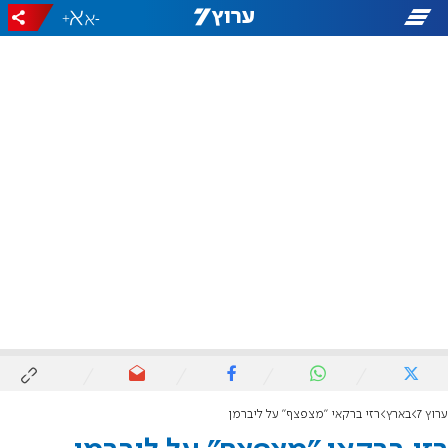
+
-
ערוץ 7
בארץ
רזי ברקאי "מצפצף" על ליברמן