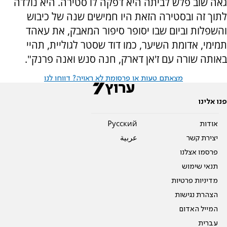
גאה שוב פלש לביתה היא דפקה לו סטירה. היא נולדה
לתוך זה ובסטירה הזאת היו חמישים שנה של כיבוש
והשפלות וביום שבו יסופר סיפור המאבק, את עאהד
תמימי, אדומת השיער, כמו דוד שסטר לגוליית, תהיי
באותה שורה עם ז'אן דארק, חנה סנש ואנה פרנק".
מצאתם טעות או פרסומת לא ראויה? דווחו לנו
פנו אלינו
אודות
Pусский
יצירת קשר
عربية
פרסמו אצלנו
תנאי שימוש
מדיניות פרטיות
הצהרת נגישות
המייל האדום
עברית