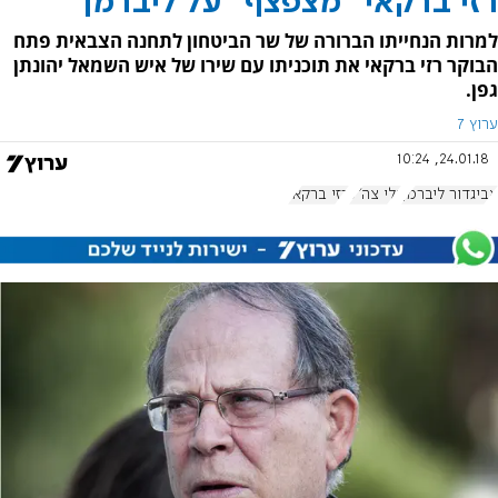
רזי ברקאי "מצפצף" על ליברמן
למרות הנחייתו הברורה של שר הביטחון לתחנה הצבאית פתח
הבוקר רזי ברקאי את תוכניתו עם שירו של איש השמאל יהונתן
גפן.
ערוץ 7
24.01.18, 10:24
אביגדור ליברמן
גלי צה"ל
רזי ברקאי