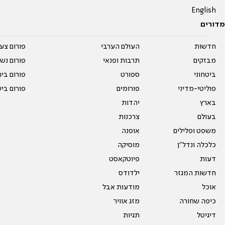
English
מדורים
חדשות
העולם הערבי
פורום צע
מבזקים
תרבות ופנאי
פורום נשו
ביטחוני
ספורט
פורום בי
פוליטי-מדיני
פורומים
פורום בי
בארץ
יהדות
בעולם
צרכנות
משפט ופלילים
אופנה
כלכלה ונדל"ן
מוסיקה
דעות
פיוטקאסט
חדשות המגזר
ילדודס
אוכל
מודעות אבל
כיפה שחורה
מזג אוויר
דיגיטל
תגיות