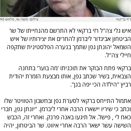
רזי ברקאי
צילום: משה שי, פלאש 90
איש גלי צה"ל רזי ברקאי לא התרשם מהנחייתו של שר
הביטחון אביגדור ליברמן להחרים את יצירותיו של איש
השמאל יהונתן גפן שתמך בנערה הפלסטינית שתקפה
חיילי צה"ל.
ברקאי פתח הבוקר את תוכניתו 'מה בוער' בתחנה
הצבאית, בשיר שכתב גפן, אותו מבצעת הזמרת יהודית
רביץ "הילדה הכי יפה בגן".
אתמול התייחס ברקאי לסערת גפן ובחשבון הטוויטר שלו
וכתב כי שיריו יישארו הרבה אחרי ליברמן. "יונתן גפן, חברי
כאח לי , פישל. אל תיגעו באנה פרנק. ואחרי זה, הכבש
השישה עשר ישאר הרבה אחרי איווט. שר הביטחון, יהיה