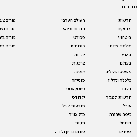
מדורים
חדשות
העולם הערבי
פורום צע
מבזקים
תרבות ופנאי
פורום נשו
ביטחוני
ספורט
פורום בי
פוליטי-מדיני
פורומים
פורום בי
בארץ
יהדות
בעולם
צרכנות
משפט ופלילים
אופנה
כלכלה ונדל"ן
מוסיקה
דעות
פיוטקאסט
חדשות המגזר
ילדודס
אוכל
מודעות אבל
כיפה שחורה
מזג אוויר
דיגיטל
תגיות
צעירים
פורום הריון ולידה