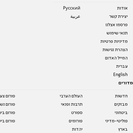
אודות
Pусский
יצירת קשר
عربية
פרסמו אצלנו
תנאי שימוש
מדיניות פרטיות
הצהרת נגישות
המייל האדום
עברית
English
מדורים
חדשות
העולם הערבי
פורום צע
מבזקים
תרבות ופנאי
פורום נשו
ביטחוני
ספורט
פורום בי
פוליטי-מדיני
פורומים
פורום בי
בארץ
יהדות