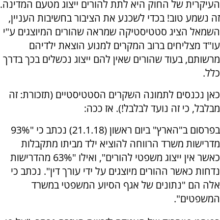
העיקרית של החוק היא לתת להורים ייצוג מטעם המדינה.
זה נשמע טוב! בכדי לשכנע את הציבור בחשיבות העניין,
השמאל הציג סטטיסטיקה שמראה שהורים המיוצגים ע"י
עו"ד מצליחים ברוב המקרים למנוע הוצאת ילדיהם
מרשותם, בעוד שהורים שאין להם ייצוג נכשלים בכך בדרך
כלל.
כאן נכנסים לתמונה השקרים הסטטיסטיים (תזכורת: זה
מבלבל, כי זה נועד לבלבל!). אז ככה:
בפרסום ב"הארץ" ביום ראשון (21.1.18) נכתב כי "93%
מדרישות משרד הרווחה להוציא ילד מביתו מתקבלות
כאשר אין ייצוג משפטי להורים", ואילו "63% מהדרישות
נדחות כאשר ההורים מיוצגים על ידי עורך דין". נכתב כי
אלה הם "נתונים של אגף הסיוע המשפטי במשרד
המשפטים".