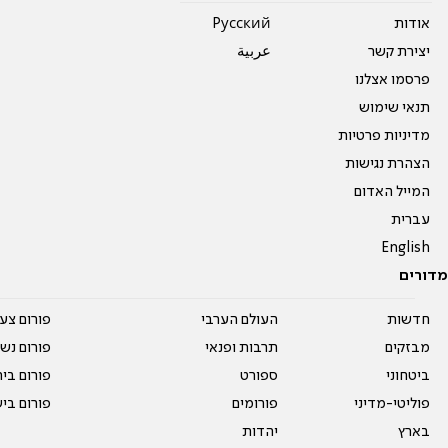
אודות
Pусский
יצירת קשר
عربية
פרסמו אצלנו
תנאי שימוש
מדיניות פרטיות
הצהרת נגישות
המייל האדום
עברית
English
מדורים
חדשות
העולם הערבי
פורום צע
מבזקים
תרבות ופנאי
פורום נשו
ביטחוני
ספורט
פורום בי
פוליטי-מדיני
פורומים
פורום בי
בארץ
יהדות