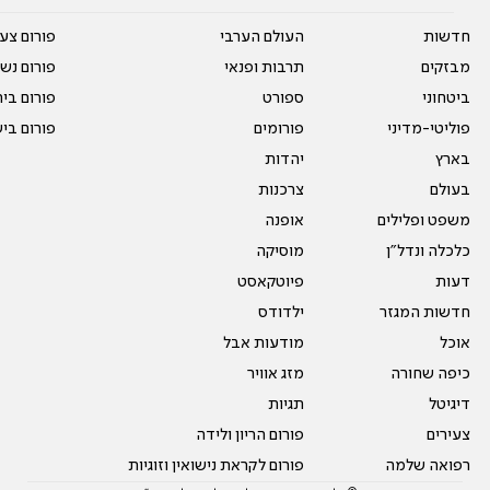
חדשות
העולם הערבי
פורום צע
מבזקים
תרבות ופנאי
פורום נשו
ביטחוני
ספורט
פורום בי
פוליטי-מדיני
פורומים
פורום בי
בארץ
יהדות
בעולם
צרכנות
משפט ופלילים
אופנה
כלכלה ונדל"ן
מוסיקה
דעות
פיוטקאסט
חדשות המגזר
ילדודס
אוכל
מודעות אבל
כיפה שחורה
מזג אוויר
דיגיטל
תגיות
צעירים
פורום הריון ולידה
רפואה שלמה
פורום לקראת נישואין וזוגיות