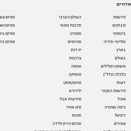
מדורים
חדשות
העולם הערבי
פורום צע
מבזקים
תרבות ופנאי
פורום נשו
ביטחוני
ספורט
פורום בי
פוליטי-מדיני
פורומים
פורום בי
בארץ
יהדות
בעולם
צרכנות
משפט ופלילים
אופנה
כלכלה ונדל"ן
מוסיקה
דעות
פיוטקאסט
חדשות המגזר
ילדודס
אוכל
מודעות אבל
כיפה שחורה
מזג אוויר
דיגיטל
תגיות
צעירים
פורום הריון ולידה