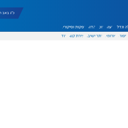
כ"ג באב תשפ"ו |
 ונדל"ן
דעות
אוכל
יהדות
הפקות וסיקורים
ספורט
פורומים
אתר ישיבה
יצירת קשר
עוד