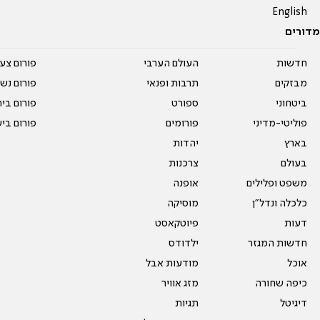
English
מדורים
חדשות
העולם הערבי
פורום צע
מבזקים
תרבות ופנאי
פורום נשו
ביטחוני
ספורט
פורום בי
פוליטי-מדיני
פורומים
פורום בי
בארץ
יהדות
בעולם
צרכנות
משפט ופלילים
אופנה
כלכלה ונדל"ן
מוסיקה
דעות
פיוטקאסט
חדשות המגזר
ילדודס
אוכל
מודעות אבל
כיפה שחורה
מזג אוויר
דיגיטל
תגיות