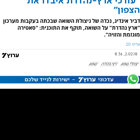
"עורכי ארץ-נהדרת איבדו את
הצפון"
דביר אינדיג, נכדה של ניצולת השואה שבכתה בעקבות מערכון
"ארץ נהדרת" על השואה, תוקף את התוכנית: "סאטירה
מוגזמת והזויה".
ערוץ 20
2.02.18, 8:36
ניצולי שואה
ארץ נהדרת
השואה