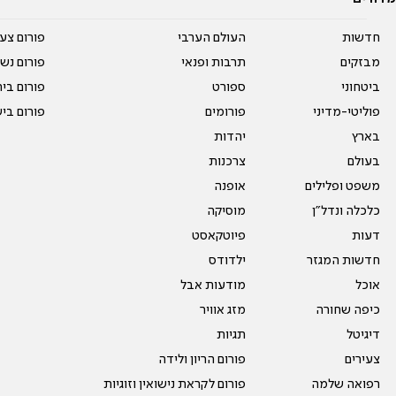
חדשות
העולם הערבי
פורום צע
מבזקים
תרבות ופנאי
פורום נשו
ביטחוני
ספורט
פורום בי
פוליטי-מדיני
פורומים
פורום בי
בארץ
יהדות
בעולם
צרכנות
משפט ופלילים
אופנה
כלכלה ונדל"ן
מוסיקה
דעות
פיוטקאסט
חדשות המגזר
ילדודס
אוכל
מודעות אבל
כיפה שחורה
מזג אוויר
דיגיטל
תגיות
צעירים
פורום הריון ולידה
רפואה שלמה
פורום לקראת נישואין וזוגיות