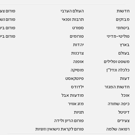
חדשות
העולם הערבי
פורום צע
מבזקים
תרבות ופנאי
פורום נשו
ביטחוני
ספורט
פורום בי
פוליטי-מדיני
פורומים
פורום בי
בארץ
יהדות
בעולם
צרכנות
משפט ופלילים
אופנה
כלכלה ונדל"ן
מוסיקה
דעות
פיוטקאסט
חדשות המגזר
ילדודס
אוכל
מודעות אבל
כיפה שחורה
מזג אוויר
דיגיטל
תגיות
צעירים
פורום הריון ולידה
רפואה שלמה
פורום לקראת נישואין וזוגיות