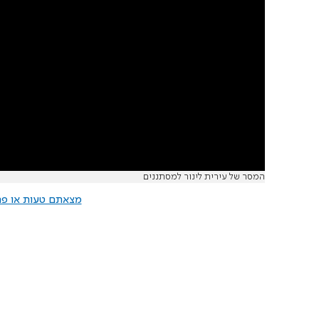
המסר של עירית לינור למסתננים
מצאתם טעות או פרס