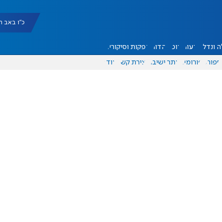
כ"ו באב תשפ"ו |
 ונדל"ן
דעות
אוכל
יהדות
הפקות וסיקורים
ספורט
פורומים
אתר ישיבה
יצירת קשר
עוד