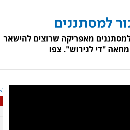
ור למסתננים
למסתננים מאפריקה שרוצים להישאר
חאה "די לגירוש". צפו
א