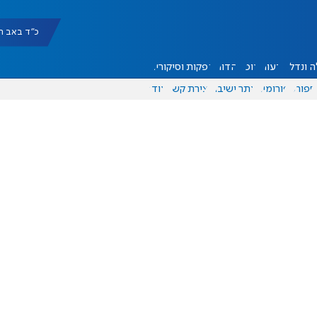
כ"ד באב תשפ"ו |
 ונדל"ן
דעות
אוכל
יהדות
הפקות וסיקורים
ספורט
פורומים
אתר ישיבה
יצירת קשר
עוד