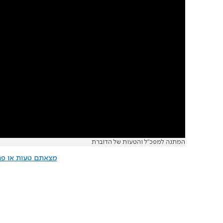
המתנה למפכ"ל והטעות של הדוברת
מצאתם טעות או פרס