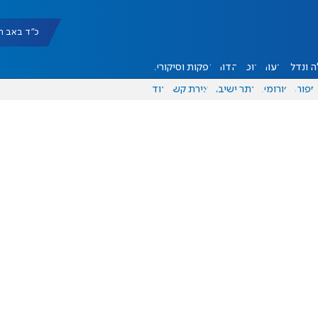
כ"ד באב תשפ"ו |
 ונדל"ן
דעות
אוכל
יהדות
הפקות וסיקורים
ספורט
פורומים
אתר ישיבה
יצירת קשר
עוד