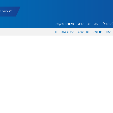
כ"ו באב תשפ"ו |
 ונדל"ן
דעות
אוכל
יהדות
הפקות וסיקורים
ספורט
פורומים
אתר ישיבה
יצירת קשר
עוד