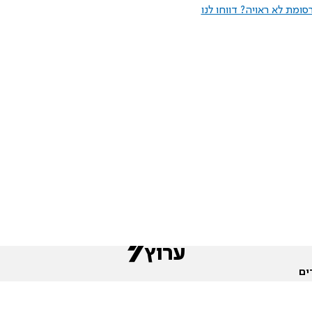
ומת לא ראויה? דווחו לנו
ים
שות
חדשות המגזר
פורומים
תגי