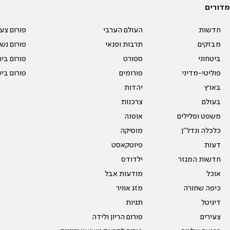
מדורים
חדשות
העולם הערבי
פורום צע
מבזקים
תרבות ופנאי
פורום נשו
ביטחוני
ספורט
פורום בי
פוליטי-מדיני
פורומים
פורום בי
בארץ
יהדות
בעולם
צרכנות
משפט ופלילים
אופנה
כלכלה ונדל"ן
מוסיקה
דעות
פיוטקאסט
חדשות המגזר
ילדודס
אוכל
מודעות אבל
כיפה שחורה
מזג אוויר
דיגיטל
תגיות
צעירים
פורום הריון ולידה