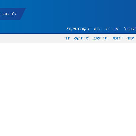
כ"ה באב תשפ"ו |
 ונדל"ן
דעות
אוכל
יהדות
הפקות וסיקורים
ספורט
פורומים
אתר ישיבה
יצירת קשר
עוד