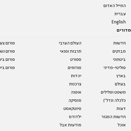
המייל האדום
עברית
English
מדורים
חדשות
העולם הערבי
פורום צע
מבזקים
תרבות ופנאי
פורום נשו
ביטחוני
ספורט
פורום בי
פוליטי-מדיני
פורומים
פורום בי
בארץ
יהדות
בעולם
צרכנות
משפט ופלילים
אופנה
כלכלה ונדל"ן
מוסיקה
דעות
פיוטקאסט
חדשות המגזר
ילדודס
אוכל
מודעות אבל