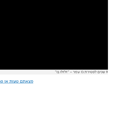
9 שנים לפטירת ג'ו עמר - "זלזלו בו"
מצאתם טעות או פרס