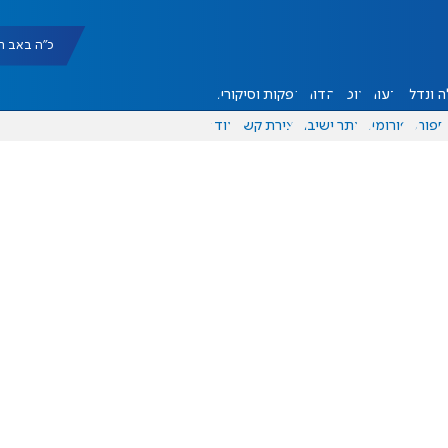
כ"ה באב תשפ"ו |
 ונדל"ן
דעות
אוכל
יהדות
הפקות וסיקורים
ספורט
פורומים
אתר ישיבה
יצירת קשר
עוד