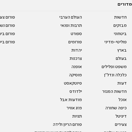
מדורים
חדשות
העולם הערבי
פורום צע
מבזקים
תרבות ופנאי
פורום נשו
ביטחוני
ספורט
פורום בי
פוליטי-מדיני
פורומים
פורום בי
בארץ
יהדות
בעולם
צרכנות
משפט ופלילים
אופנה
כלכלה ונדל"ן
מוסיקה
דעות
פיוטקאסט
חדשות המגזר
ילדודס
אוכל
מודעות אבל
כיפה שחורה
מזג אוויר
דיגיטל
תגיות
צעירים
פורום הריון ולידה