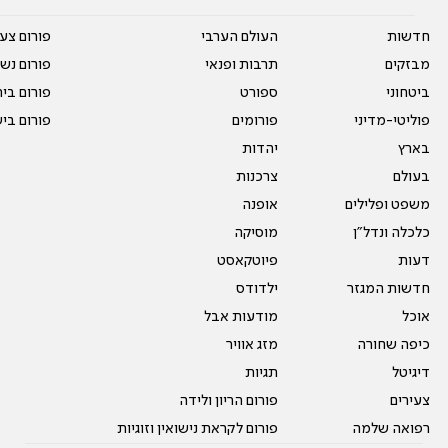
חדשות
העולם הערבי
פורום צע
מבזקים
תרבות ופנאי
פורום נשו
ביטחוני
ספורט
פורום בי
פוליטי-מדיני
פורומים
פורום בי
בארץ
יהדות
בעולם
צרכנות
משפט ופלילים
אופנה
כלכלה ונדל"ן
מוסיקה
דעות
פיוטקאסט
חדשות המגזר
ילדודס
אוכל
מודעות אבל
כיפה שחורה
מזג אוויר
דיגיטל
תגיות
צעירים
פורום הריון ולידה
רפואה שלמה
פורום לקראת נישואין וזוגיות