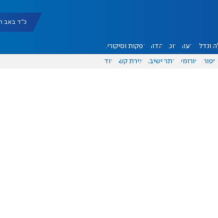
כ"ד באב תשפ"ו |
 ונדל"ן
דעות
אוכל
יהדות
הפקות וסיקורים
ספורט
פורומים
אתר ישיבה
יצירת קשר
עוד