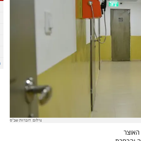
צילום: דוברות שב''ס
האוצר