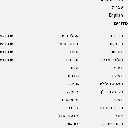
עברית
English
מדורים
חדשות
העולם הערבי
פורום צע
מבזקים
תרבות ופנאי
פורום נשו
ביטחוני
ספורט
פורום בי
פוליטי-מדיני
פורומים
פורום בי
בארץ
יהדות
בעולם
צרכנות
משפט ופלילים
אופנה
כלכלה ונדל"ן
מוסיקה
דעות
פיוטקאסט
חדשות המגזר
ילדודס
אוכל
מודעות אבל
כיפה שחורה
מזג אוויר